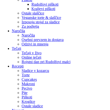
Rudolfovi piškoti
Kraljevi piškoti
Ostale slaščice
Veganske torte & slaščice
Izposoja stojal za sladice
Za podjetja
Naročila
Naročila
Osebni prevzem in dostava
Odzivi in mnenja
Tečaji
Tečaji v živo
Online tečaji
Rojstni dan pri Rudolfovi malci
Recepti
Sladice v kozarcu
Torte
Cupcakes
Makroni
Pecivo
Pite
Piškoti
Kroglice
Ostale sladice