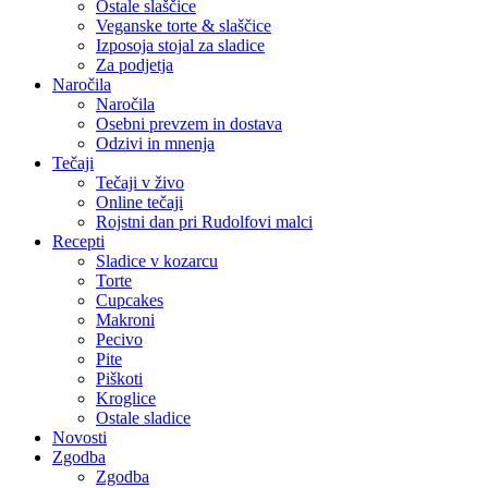
Ostale slaščice
Veganske torte & slaščice
Izposoja stojal za sladice
Za podjetja
Naročila
Naročila
Osebni prevzem in dostava
Odzivi in mnenja
Tečaji
Tečaji v živo
Online tečaji
Rojstni dan pri Rudolfovi malci
Recepti
Sladice v kozarcu
Torte
Cupcakes
Makroni
Pecivo
Pite
Piškoti
Kroglice
Ostale sladice
Novosti
Zgodba
Zgodba