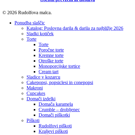
© 2026 Rudolfova malca.
Close
Ponudba slaščic
Menu
Katalog: Poslovna darila & darila za najbližje 2026
Sladki kotiček
Torte
Torte
Poročne torte
Kremne torte
Otroške torte
Monoporcijske tortice
Cream tart
Sladice v kozarcu
Cakepopsi, popsiclesi in conepopsi
Makroni
Cupcakes
Domači izdelki
Domača karamela
Crumble – drobljenec
Domači piškotki
Piškoti
Rudolfovi piškoti
Kraljevi piškoti