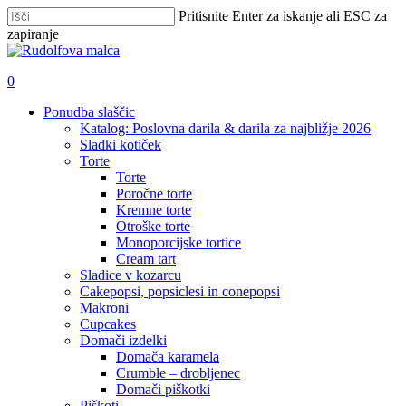
Skip
Pritisnite Enter za iskanje ali ESC za
to
zapiranje
main
Zapri
content
iskanje
išči
account
0
Menu
Ponudba slaščic
Katalog: Poslovna darila & darila za najbližje 2026
Sladki kotiček
Torte
Torte
Poročne torte
Kremne torte
Otroške torte
Monoporcijske tortice
Cream tart
Sladice v kozarcu
Cakepopsi, popsiclesi in conepopsi
Makroni
Cupcakes
Domači izdelki
Domača karamela
Crumble – drobljenec
Domači piškotki
Piškoti