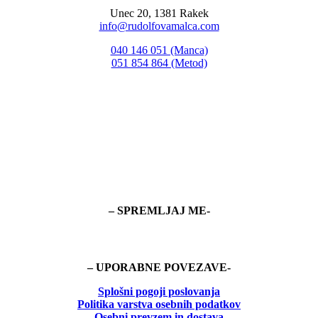
Unec 20, 1381 Rakek
info@rudolfovamalca.com
040 146 051 (Manca)
051 854 864 (Metod)
– SPREMLJAJ ME-
– UPORABNE POVEZAVE-
Splošni pogoji poslovanja
Politika
varstva osebnih podatkov
Osebni prevzem in dostava