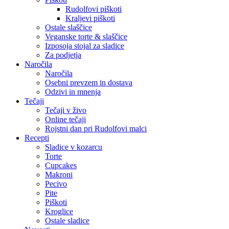
Rudolfovi piškoti
Kraljevi piškoti
Ostale slaščice
Veganske torte & slaščice
Izposoja stojal za sladice
Za podjetja
Naročila
Naročila
Osebni prevzem in dostava
Odzivi in mnenja
Tečaji
Tečaji v živo
Online tečaji
Rojstni dan pri Rudolfovi malci
Recepti
Sladice v kozarcu
Torte
Cupcakes
Makroni
Pecivo
Pite
Piškoti
Kroglice
Ostale sladice