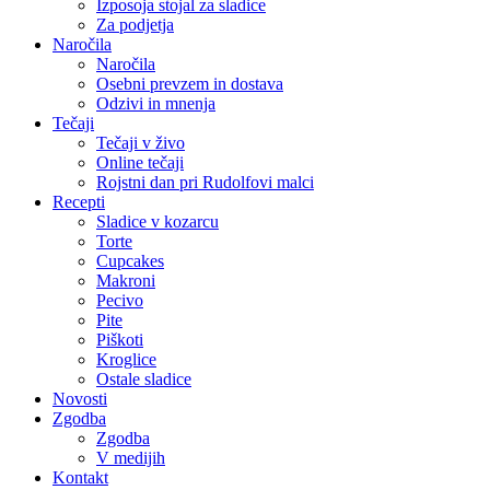
Izposoja stojal za sladice
Za podjetja
Naročila
Naročila
Osebni prevzem in dostava
Odzivi in mnenja
Tečaji
Tečaji v živo
Online tečaji
Rojstni dan pri Rudolfovi malci
Recepti
Sladice v kozarcu
Torte
Cupcakes
Makroni
Pecivo
Pite
Piškoti
Kroglice
Ostale sladice
Novosti
Zgodba
Zgodba
V medijih
Kontakt