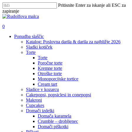
Skip
Pritisnite Enter za iskanje ali ESC za
to
zapiranje
main
Zapri
content
iskanje
išči
account
0
Menu
Ponudba slaščic
Katalog: Poslovna darila & darila za najbližje 2026
Sladki kotiček
Torte
Torte
Poročne torte
Kremne torte
Otroške torte
Monoporcijske tortice
Cream tart
Sladice v kozarcu
Cakepopsi, popsiclesi in conepopsi
Makroni
Cupcakes
Domači izdelki
Domača karamela
Crumble – drobljenec
Domači piškotki
Piškoti