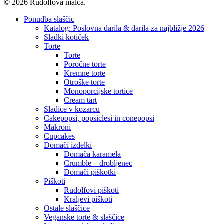
© 2026 Rudolfova malca.
Close
Ponudba slaščic
Menu
Katalog: Poslovna darila & darila za najbližje 2026
Sladki kotiček
Torte
Torte
Poročne torte
Kremne torte
Otroške torte
Monoporcijske tortice
Cream tart
Sladice v kozarcu
Cakepopsi, popsiclesi in conepopsi
Makroni
Cupcakes
Domači izdelki
Domača karamela
Crumble – drobljenec
Domači piškotki
Piškoti
Rudolfovi piškoti
Kraljevi piškoti
Ostale slaščice
Veganske torte & slaščice