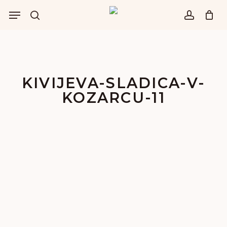
Skip
Menu
to
išči
account
main
content
KIVIJEVA-SLADICA-V-
KOZARCU-11