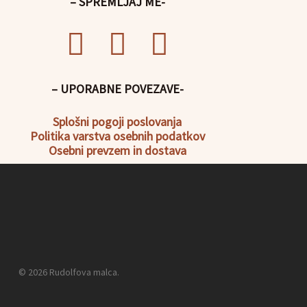
– SPREMLJAJ ME-
– UPORABNE POVEZAVE-
Splošni pogoji poslovanja
Politika
varstva osebnih podatkov
Osebni prevzem in dostava
© 2026 Rudolfova malca.