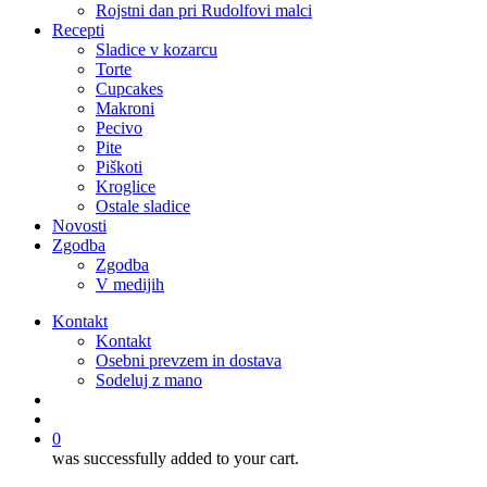
Rojstni dan pri Rudolfovi malci
Recepti
Sladice v kozarcu
Torte
Cupcakes
Makroni
Pecivo
Pite
Piškoti
Kroglice
Ostale sladice
Novosti
Zgodba
Zgodba
V medijih
Kontakt
Kontakt
Osebni prevzem in dostava
Sodeluj z mano
išči
account
0
was successfully added to your cart.