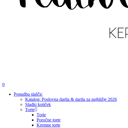
išči
account
0
Menu
Ponudba slaščic
Katalog: Poslovna darila & darila za najbližje 2026
Sladki kotiček
Torte
Torte
Poročne torte
Kremne torte