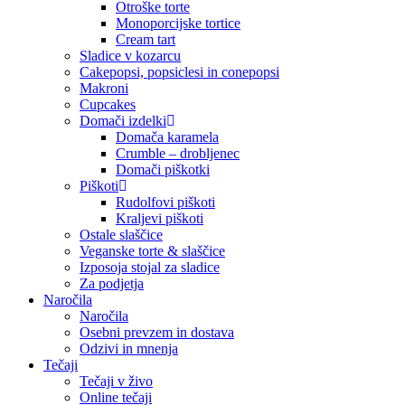
Otroške torte
Monoporcijske tortice
Cream tart
Sladice v kozarcu
Cakepopsi, popsiclesi in conepopsi
Makroni
Cupcakes
Domači izdelki
Domača karamela
Crumble – drobljenec
Domači piškotki
Piškoti
Rudolfovi piškoti
Kraljevi piškoti
Ostale slaščice
Veganske torte & slaščice
Izposoja stojal za sladice
Za podjetja
Naročila
Naročila
Osebni prevzem in dostava
Odzivi in mnenja
Tečaji
Tečaji v živo
Online tečaji