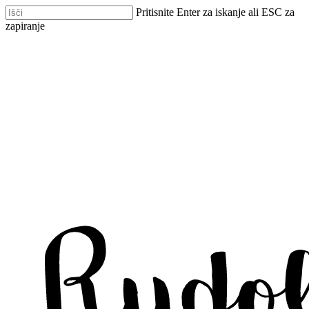
Skip
Pritisnite Enter za iskanje ali ESC za
Clo
to
zapiranje
Me
main
Zapri
content
iskanje