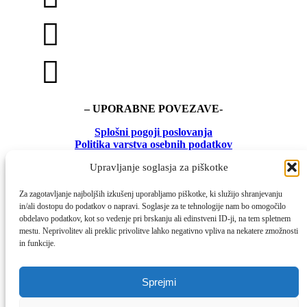
– UPORABNE POVEZAVE-
Splošni pogoji poslovanja
Politika
varstva osebnih podatkov
Osebni prevzem in dostava
Upravljanje soglasja za piškotke
© 2026 Rudolfova malca.
Za zagotavljanje najboljših izkušenj uporabljamo piškotke, ki služijo shranjevanju
in/ali dostopu do podatkov o napravi. Soglasje za te tehnologije nam bo omogočilo
Ponudba slaščic
obdelavo podatkov, kot so vedenje pri brskanju ali edinstveni ID-ji, na tem spletnem
mestu. Neprivolitev ali preklic privolitve lahko negativno vpliva na nekatere zmožnosti
Naročila
Katalog: Poslovna darila & darila za najbližje
in funkcije.
Tečaji
2026
Naročila
Sladki kotiček
Recepti
Osebni prevzem in dostava
Sprejmi
Tečaji v živo
Torte
Odzivi in mnenja
Novosti
Online tečaji
Sladice v kozarcu
Sladice v kozarcu