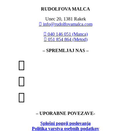
RUDOLFOVA MALCA
Unec 20, 1381 Rakek
info@rudolfovamalca.com
040 146 051 (Manca)
051 854 864 (Metod)
– SPREMLJAJ NAS –
– UPORABNE POVEZAVE-
Splošni pogoji poslovanja
Politika
varstva osebnih podatkov