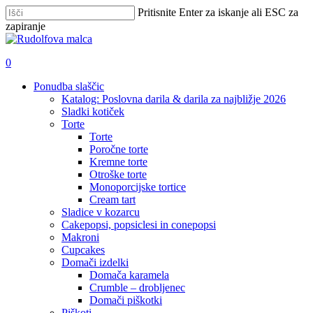
Skip
Pritisnite Enter za iskanje ali ESC za
to
zapiranje
main
Zapri
content
iskanje
išči
account
0
Menu
Ponudba slaščic
Katalog: Poslovna darila & darila za najbližje 2026
Sladki kotiček
Torte
Torte
Poročne torte
Kremne torte
Otroške torte
Monoporcijske tortice
Cream tart
Sladice v kozarcu
Cakepopsi, popsiclesi in conepopsi
Makroni
Cupcakes
Domači izdelki
Domača karamela
Crumble – drobljenec
Domači piškotki
Piškoti