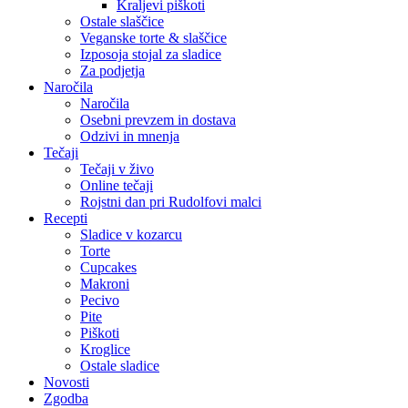
Kraljevi piškoti
Ostale slaščice
Veganske torte & slaščice
Izposoja stojal za sladice
Za podjetja
Naročila
Naročila
Osebni prevzem in dostava
Odzivi in mnenja
Tečaji
Tečaji v živo
Online tečaji
Rojstni dan pri Rudolfovi malci
Recepti
Sladice v kozarcu
Torte
Cupcakes
Makroni
Pecivo
Pite
Piškoti
Kroglice
Ostale sladice
Novosti
Zgodba