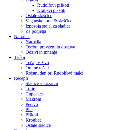
Rudolfovi piškoti
Kraljevi piškoti
Ostale slaščice
Veganske torte & slaščice
Izposoja stojal za sladice
Za podjetja
Naročila
Naročila
Osebni prevzem in dostava
Odzivi in mnenja
Tečaji
Tečaji v živo
Online tečaji
Rojstni dan pri Rudolfovi malci
Recepti
Sladice v kozarcu
Torte
Cupcakes
Makroni
Pecivo
Pite
Piškoti
Kroglice
Ostale sladice