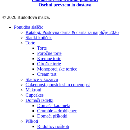
Osebni prevzem in dostava
© 2026 Rudolfova malca.
Close
Ponudba slaščic
Menu
Katalog: Poslovna darila & darila za najbližje 2026
Sladki kotiček
Torte
Torte
Poročne torte
Kremne torte
Otroške torte
Monoporcijske tortice
Cream tart
Sladice v kozarcu
Cakepopsi, popsiclesi in conepopsi
Makroni
Cupcakes
Domači izdelki
Domača karamela
Crumble – drobljenec
Domači piškotki
Piškoti
Rudolfovi piškoti