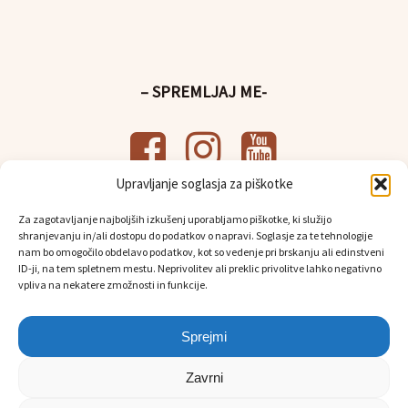
– SPREMLJAJ ME-
Upravljanje soglasja za piškotke
– UPORABNE POVEZAVE-
Za zagotavljanje najboljših izkušenj uporabljamo piškotke, ki služijo
shranjevanju in/ali dostopu do podatkov o napravi. Soglasje za te tehnologije
Politika
varstva osebnih podatkov
nam bo omogočilo obdelavo podatkov, kot so vedenje pri brskanju ali edinstveni
Osebni prevzem in dostava
ID-ji, na tem spletnem mestu. Neprivolitev ali preklic privolitve lahko negativno
vpliva na nekatere zmožnosti in funkcije.
Sprejmi
Zavrni