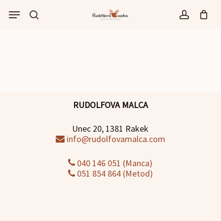
Skip
Menu
to
išči
account
main
content
RUDOLFOVA MALCA
Unec 20, 1381 Rakek
info@rudolfovamalca.com
040 146 051 (Manca)
051 854 864 (Metod)