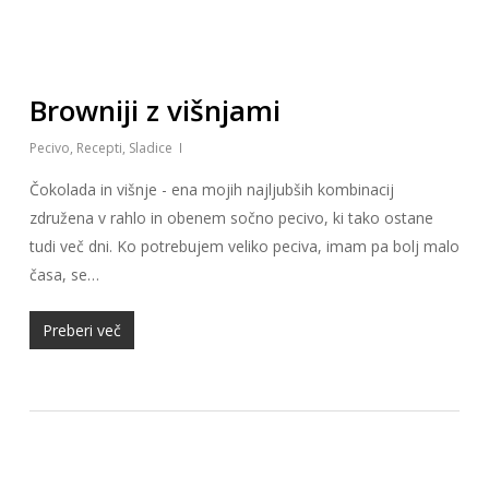
Browniji z višnjami
Pecivo
,
Recepti
,
Sladice
Čokolada in višnje - ena mojih najljubših kombinacij
združena v rahlo in obenem sočno pecivo, ki tako ostane
tudi več dni. Ko potrebujem veliko peciva, imam pa bolj malo
časa, se…
Preberi več