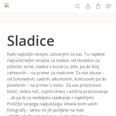
Men
Skip
to
išči
account
main
content
Sladice
Naši najboljši recepti, ustvarjeni za vas. Tu najdete
najrazličnejše recepte za sladice, od receptov za
piškote, torte, sladice v kozarcu, pite, pa do bolj
zahtevnih – na primer za makrone. Za vse okuse –
od čokoladnih, sadnih, alkoholnih, kokosovih pa do
posebnih – na primer s sivko. Za vse priložnosti:
božič, velika noč, rojstni dnevi, različna praznovanja
… ali pa le za nedeljsko sladkanje z najbližjimi.
Poiščite svojega najljubšega. Vesela bom vaših
fotografij – lahko mi jih pošljete na mail