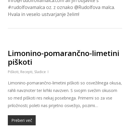
info@rudolfovamalca.com ali jih objavite s
#rudolfovamalca oz. z oznako @Rudolfova malca.
Hvala in veselo ustvarjanje želim!
Limonino-pomarančno-limetini
piškoti
Piškoti
,
Recepti
,
Sladice
Limonino-pomarančno-limetini piškoti so osvežilnega okusa,
rahli navznoter ter krhki navzven. S svojim svežim okusom
so med piškoti res nekaj posebnega. Primerni so za vse
priložnosti; poleti nas prijetno osvežijo, pozimi…
Preberi več