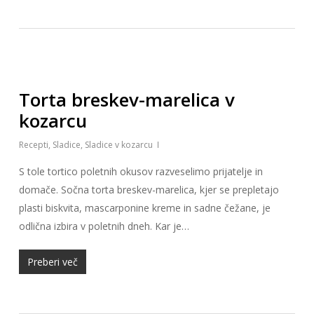
Torta breskev-marelica v
kozarcu
Recepti
,
Sladice
,
Sladice v kozarcu
S tole tortico poletnih okusov razveselimo prijatelje in
domače. Sočna torta breskev-marelica, kjer se prepletajo
plasti biskvita, mascarponine kreme in sadne čežane, je
odlična izbira v poletnih dneh. Kar je…
Preberi več