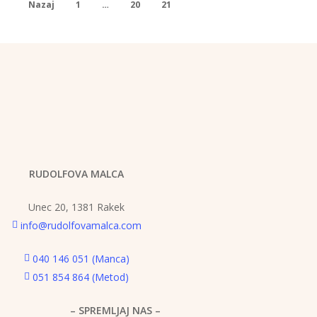
Nazaj
1
…
20
21
22
RUDOLFOVA MALCA
Unec 20, 1381 Rakek
info@rudolfovamalca.com
040 146 051 (Manca)
051 854 864 (Metod)
– SPREMLJAJ NAS –