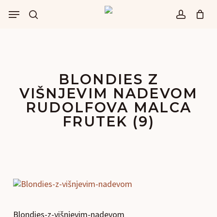
Skip
Menu
to
išči
account
main
content
BLONDIES Z
VIŠNJEVIM NADEVOM
RUDOLFOVA MALCA
FRUTEK (9)
Blondies-z-višnjevim-nadevom