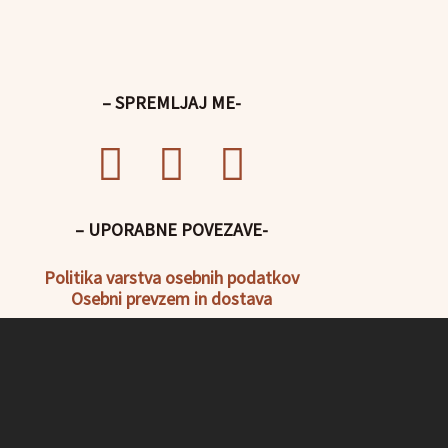
– SPREMLJAJ ME-
– UPORABNE POVEZAVE-
Politika
varstva osebnih podatkov
Osebni prevzem in dostava