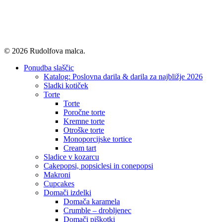
© 2026 Rudolfova malca.
Close
Ponudba slaščic
Menu
Katalog: Poslovna darila & darila za najbližje 2026
Sladki kotiček
Torte
Torte
Poročne torte
Kremne torte
Otroške torte
Monoporcijske tortice
Cream tart
Sladice v kozarcu
Cakepopsi, popsiclesi in conepopsi
Makroni
Cupcakes
Domači izdelki
Domača karamela
Crumble – drobljenec
Domači piškotki