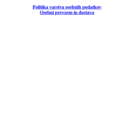
Politika
varstva osebnih podatkov
Osebni prevzem in dostava