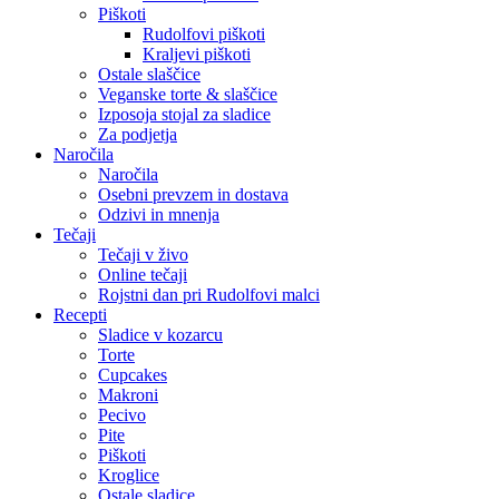
Piškoti
Rudolfovi piškoti
Kraljevi piškoti
Ostale slaščice
Veganske torte & slaščice
Izposoja stojal za sladice
Za podjetja
Naročila
Naročila
Osebni prevzem in dostava
Odzivi in mnenja
Tečaji
Tečaji v živo
Online tečaji
Rojstni dan pri Rudolfovi malci
Recepti
Sladice v kozarcu
Torte
Cupcakes
Makroni
Pecivo
Pite
Piškoti
Kroglice
Ostale sladice