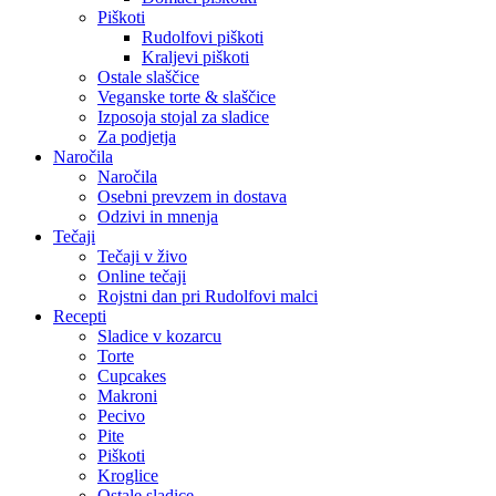
Piškoti
Rudolfovi piškoti
Kraljevi piškoti
Ostale slaščice
Veganske torte & slaščice
Izposoja stojal za sladice
Za podjetja
Naročila
Naročila
Osebni prevzem in dostava
Odzivi in mnenja
Tečaji
Tečaji v živo
Online tečaji
Rojstni dan pri Rudolfovi malci
Recepti
Sladice v kozarcu
Torte
Cupcakes
Makroni
Pecivo
Pite
Piškoti
Kroglice
Ostale sladice