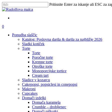
Skip
Pritisnite Enter za iskanje ali ESC za za
to
Zapri
main
iskanje
content
išči
account
0
Menu
Ponudba slaščic
Katalog: Poslovna darila & darila za najbližje 2026
Sladki kotiček
Torte
Torte
Poročne torte
Kremne torte
Otroške torte
Monoporcijske tortice
Cream tart
Sladice v kozarcu
Cakepopsi, popsiclesi in conepopsi
Makroni
Cupcakes
Domači izdelki
Domača karamela
Crumble – drobljenec
Domači piškotki