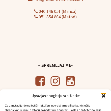
040 146 051 (Manca)
051 854 864 (Metod)
– SPREMLJAJ ME-
Upravljanje soglasja za piškotke
– UPORABNE POVEZAVE-
Za zagotavljanje najboljših izkušenj uporabljamo piškotke, ki služijo
Splošni pogoji poslovanja
shranjevanju in/ali dostopu do podatkov o napravi. Soglasje za te tehnologije