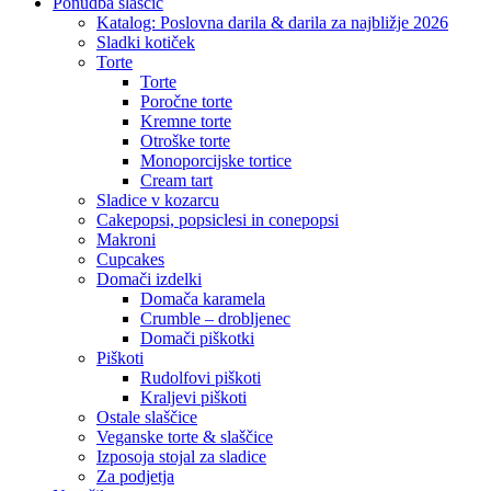
Close
Ponudba slaščic
Menu
Katalog: Poslovna darila & darila za najbližje 2026
Sladki kotiček
Torte
Torte
Poročne torte
Kremne torte
Otroške torte
Monoporcijske tortice
Cream tart
Sladice v kozarcu
Cakepopsi, popsiclesi in conepopsi
Makroni
Cupcakes
Domači izdelki
Domača karamela
Crumble – drobljenec
Domači piškotki
Piškoti
Rudolfovi piškoti
Kraljevi piškoti
Ostale slaščice
Veganske torte & slaščice
Izposoja stojal za sladice
Za podjetja