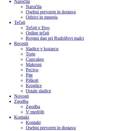
Naročila
Naročila
Osebni prevzem in dostava
Odzivi in mnenja
Tečaji
Tečaji v živo
Online tečaji
Rojstni dan pri Rudolfovi malci
Recepti
Sladice v kozarcu
Torte
Cupcakes
Makroni
Pecivo
Pite
Piškoti
Kroglice
Ostale sladice
Novosti
Zgodba
Zgodba
V medijih
Kontakt
Kontakt
Osebni prevzem in dostava