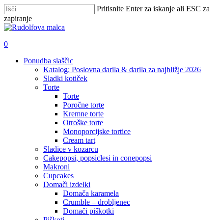
Skip
Pritisnite Enter za iskanje ali ESC za
to
zapiranje
main
Zapri
content
iskanje
išči
account
0
Menu
Ponudba slaščic
Katalog: Poslovna darila & darila za najbližje 2026
Sladki kotiček
Torte
Torte
Poročne torte
Kremne torte
Otroške torte
Monoporcijske tortice
Cream tart
Sladice v kozarcu
Cakepopsi, popsiclesi in conepopsi
Makroni
Cupcakes
Domači izdelki
Domača karamela
Crumble – drobljenec
Domači piškotki
Piškoti