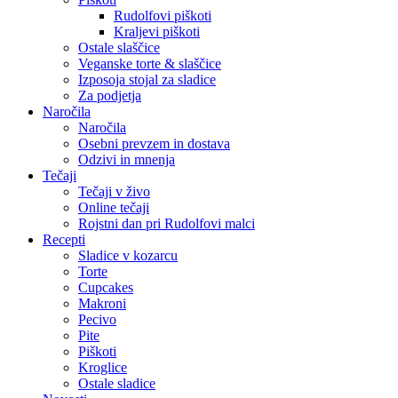
Rudolfovi piškoti
Kraljevi piškoti
Ostale slaščice
Veganske torte & slaščice
Izposoja stojal za sladice
Za podjetja
Naročila
Naročila
Osebni prevzem in dostava
Odzivi in mnenja
Tečaji
Tečaji v živo
Online tečaji
Rojstni dan pri Rudolfovi malci
Recepti
Sladice v kozarcu
Torte
Cupcakes
Makroni
Pecivo
Pite
Piškoti
Kroglice
Ostale sladice