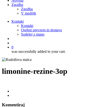
Novosti
Zgodba
Zgodba
V medijih
Kontakt
Kontakt
Osebni prevzem in dostava
Sodeluj z mano
išči
account
0
was successfully added to your cart.
limonine-rezine-3op
Komentiraj